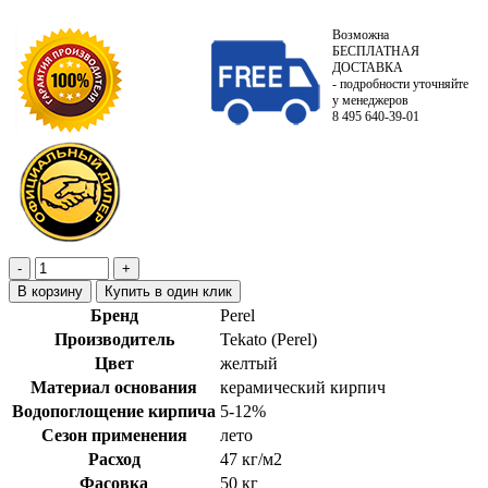
Возможна
БЕСПЛАТНАЯ
ДОСТАВКА
- подробности уточняйте
у менеджеров
8 495 640-39-01
В корзину
Купить в один клик
Бренд
Perel
Производитель
Tekato (Perel)
Цвет
желтый
Материал основания
керамический кирпич
Водопоглощение кирпича
5-12%
Сезон применения
лето
Расход
47 кг/м2
Фасовка
50 кг