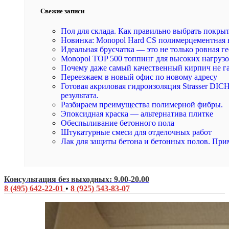
Свежие записи
Пол для склада. Как правильно выбрать покры
Новинка: Monopol Hard CS полимерцементная 
Идеальная брусчатка — это не только ровная ге
Monopol TOP 500 топпинг для высоких нагруз
Почему даже самый качественный кирпич не г
Переезжаем в новый офис по новому адресу
Готовая акриловая гидроизоляция Strasser DI
результата.
Разбираем преимущества полимерной фибры.
Эпоксидная краска — альтернатива плитке
Обеспыливание бетонного пола
Штукатурные смеси для отделочных работ
Лак для защиты бетона и бетонных полов. При
Консультация без выходных: 9.00-20.00
8 (495) 642-22-01
•
8 (925) 543-83-07