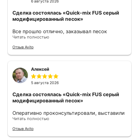
6 августа 2026
Сделка состоялась
«Quick-mix FUS серый
модифицированный песок»
Все прошло отлично, заказывал песок
Читать полностью
модифицированный. Продавец оперативно
ответил также оперативно все отправил .
Отзыв Avito
Советую 👍
Алексей
5 августа 2026
Сделка состоялась
«Quick-mix FUS серый
модифицированный песок»
Оперативно проконсультировали, выставили
Читать полностью
счёт. Удобно оплачивать по qr-коду. На
следующий день уже забрал, отгрузку
Отзыв Avito
пришлось подождать, правда, но песок
свежий. Советую.