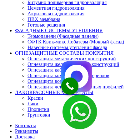
Битумно полимерная гидроизоляция
Цементная гидроизоляция
Акриловая гидроизоляция
ПВХ мембрана
Готовые решения
ФАСАДНЫЕ СИСТЕМЫ УТЕПЛЕНИЯ
Термопанели (Фасадные панели)
СФТК Квик-микс Лобатерм (Мокрый фасад)
Навесные системы утепления фасада
ОГНЕЗАЩИТНЫЕ СОСТАВЫ ПОКРЫТИЯ
Огнезащита металлических конструкций
Огнезащита железобетонных конструкций
Огнезащита кабеля
Огнезащита композитных материалов
Огнезащита воздуховодов
Огнезащита лстк и оцинкованных профилей
ЛАКОКРАСОЧНЫЕ МАТЕРИАЛЫ
Краски
Лаки
Пропитки
Грунтовки
Контакты
Реквизиты
Доставка