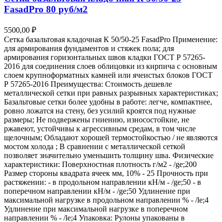
FasadPro 80 руб/м2
5500,00
₽
Сетка базальтовая кладочная К 50/50-25 FasadPro Применение:
для армирования фундаментов и стяжек пола; для
армирования горизонтальных швов кладки ГОСТ Р 57265-
2016 для соединения слоев облицовки из кирпича с основным
слоем крупноформатных камней или ячеистых блоков ГОСТ
Р 57265-2016 Преимущества: Стоимость дешевле
металлической сетки при равных разрывных характеристиках;
Базальтовые сетки более удобны в работе: легче, компактнее,
ровно ложатся на стену, без усилий кроятся под нужные
размеры; Не подвержены гниению, износостойкие, не
ржавеют, устойчивы к агрессивным средам, в том числе
щелочным; Обладают хорошей термостойкостью / не являются
мостом холода ; В сравнении с металлической сеткой
позволяет значительно уменьшить толщину шва. Физические
характеристики: Поверхностная плотность г/м2 - /ge;200
Размер стороны квадрата ячеек мм, 10% - 25 Прочность при
растяжении: - в продольном направлении кН/м - /ge;50 - в
поперечном направлении кН/м - /ge;50 Удлинение при
максимальной нагрузке в продольном направлении % - /le;4
Удлинение при максимальной нагрузке в поперечном
направлении % - /le;4 Упаковка: Рулоны упакованы в