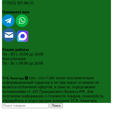
+7 (925) 507-86-55
Напишите нам
Режим работы
Пн - Пт с 10:00 до 18:00
Консультация
Пн - Вс с 09:00 до 20:00
Сайт носит исключительно
ТСК Авангард
2004 - 2024
информационный характер и ни при каких условиях не
является публичной офертой, в смысле, определяемое
положениями ст. 435 Гражданского Кодекса РФ. Для
получения информации о стоимости товаров, пожалуйста,
обращайтесь в отдел продаж компании ТСК Авангард.
Поиск