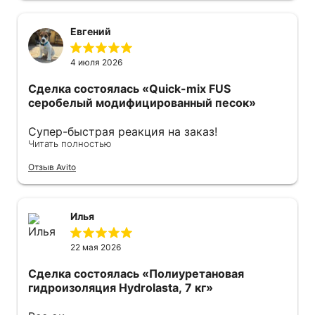
Евгений
4 июля 2026
Сделка состоялась
«Quick-mix FUS
серобелый модифицированный песок»
Супер-быстрая реакция на заказ!
Читать полностью
Оперативно отправили курьера с мешками!
Спасибо огромное все прошло отлично.
Отзыв Avito
Рекомендую.
Илья
22 мая 2026
Сделка состоялась
«Полиуретановая
гидроизоляция Hydrolasta, 7 кг»