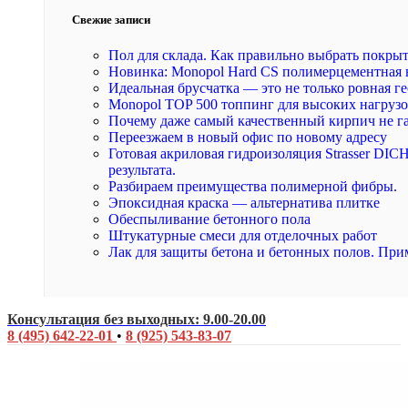
Свежие записи
Пол для склада. Как правильно выбрать покры
Новинка: Monopol Hard CS полимерцементная 
Идеальная брусчатка — это не только ровная ге
Monopol TOP 500 топпинг для высоких нагруз
Почему даже самый качественный кирпич не г
Переезжаем в новый офис по новому адресу
Готовая акриловая гидроизоляция Strasser DI
результата.
Разбираем преимущества полимерной фибры.
Эпоксидная краска — альтернатива плитке
Обеспыливание бетонного пола
Штукатурные смеси для отделочных работ
Лак для защиты бетона и бетонных полов. При
Консультация без выходных: 9.00-20.00
8 (495) 642-22-01
•
8 (925) 543-83-07