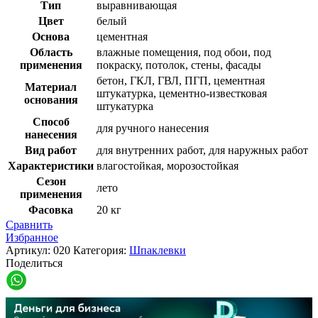
Тип
выравнивающая
Цвет
белый
Основа
цементная
Область
влажные помещения, под обои, под
применения
покраску, потолок, стены, фасады
бетон, ГКЛ, ГВЛ, ПГП, цементная
Материал
штукатурка, цементно-известковая
основания
штукатурка
Способ
для ручного нанесения
нанесения
Вид работ
для внутренних работ, для наружных работ
Характеристики
влагостойкая, морозостойкая
Сезон
лето
применения
Фасовка
20 кг
Сравнить
Избранное
Артикул:
020
Категория:
Шпаклевки
Поделиться