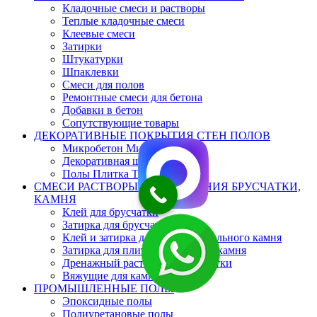
Кладочные смеси и растворы
Теплые кладочные смеси
Клеевые смеси
Затирки
Штукатурки
Шпаклевки
Смеси для полов
Ремонтные смеси для бетона
Добавки в бетон
Сопутствующие товары
ДЕКОРАТИВНЫЕ ПОКРЫТИЯ СТЕН ПОЛОВ
Микробетон Микроцемент
Декоративная штукатурка
Полы Плитка Терраццо
СМЕСИ РАСТВОРЫ ДЛЯ МОЩЕНИЯ БРУСЧАТКИ,
КАМНЯ
Клей для брусчатки
Затирка для брусчатки
Клей и затирка для плит натурального камня
Затирка для плит натурального камня
Дренажный раствор для брусчатки
Вяжущие для камня
ПРОМЫШЛЕННЫЕ ПОЛЫ
Эпоксидные полы
Полиуретановые полы