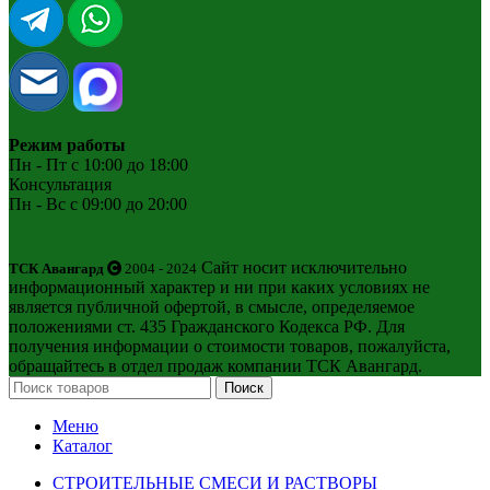
Режим работы
Пн - Пт с 10:00 до 18:00
Консультация
Пн - Вс с 09:00 до 20:00
Сайт носит исключительно
ТСК Авангард
2004 - 2024
информационный характер и ни при каких условиях не
является публичной офертой, в смысле, определяемое
положениями ст. 435 Гражданского Кодекса РФ. Для
получения информации о стоимости товаров, пожалуйста,
обращайтесь в отдел продаж компании ТСК Авангард.
Поиск
Меню
Каталог
СТРОИТЕЛЬНЫЕ СМЕСИ И РАСТВОРЫ