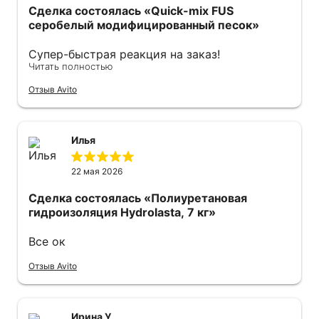
Сделка состоялась
«Quick-mix FUS
серобелый модифицированный песок»
Супер-быстрая реакция на заказ!
Читать полностью
Оперативно отправили курьера с мешками!
Спасибо огромное все прошло отлично.
Отзыв Avito
Рекомендую.
Илья
22 мая 2026
Сделка состоялась
«Полиуретановая
гидроизоляция Hydrolasta, 7 кг»
Все ок
Отзыв Avito
Ирина У