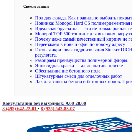
Свежие записи
Пол для склада. Как правильно выбрать покры
Новинка: Monopol Hard CS полимерцементная 
Идеальная брусчатка — это не только ровная ге
Monopol TOP 500 топпинг для высоких нагруз
Почему даже самый качественный кирпич не г
Переезжаем в новый офис по новому адресу
Готовая акриловая гидроизоляция Strasser DI
результата.
Разбираем преимущества полимерной фибры.
Эпоксидная краска — альтернатива плитке
Обеспыливание бетонного пола
Штукатурные смеси для отделочных работ
Лак для защиты бетона и бетонных полов. При
Консультация без выходных: 9.00-20.00
8 (495) 642-22-01
•
8 (925) 543-83-07