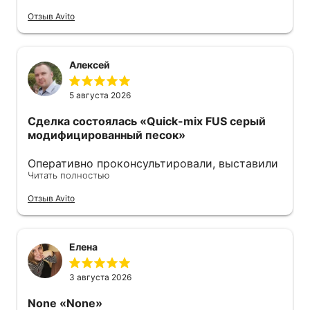
ответил также оперативно все отправил .
Отзыв Avito
Советую 👍
Алексей
5 августа 2026
Сделка состоялась
«Quick-mix FUS серый
модифицированный песок»
Оперативно проконсультировали, выставили
Читать полностью
счёт. Удобно оплачивать по qr-коду. На
следующий день уже забрал, отгрузку
Отзыв Avito
пришлось подождать, правда, но песок
свежий. Советую.
Елена
3 августа 2026
None
«None»