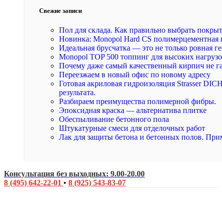
Свежие записи
Пол для склада. Как правильно выбрать покры
Новинка: Monopol Hard CS полимерцементная 
Идеальная брусчатка — это не только ровная ге
Monopol TOP 500 топпинг для высоких нагруз
Почему даже самый качественный кирпич не г
Переезжаем в новый офис по новому адресу
Готовая акриловая гидроизоляция Strasser DI
результата.
Разбираем преимущества полимерной фибры.
Эпоксидная краска — альтернатива плитке
Обеспыливание бетонного пола
Штукатурные смеси для отделочных работ
Лак для защиты бетона и бетонных полов. При
Консультация без выходных: 9.00-20.00
8 (495) 642-22-01
•
8 (925) 543-83-07