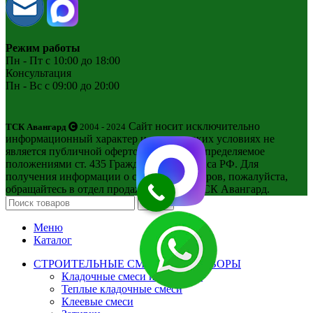
Режим работы
Пн - Пт с 10:00 до 18:00
Консультация
Пн - Вс с 09:00 до 20:00
Сайт носит исключительно
ТСК Авангард
2004 - 2024
информационный характер и ни при каких условиях не
является публичной офертой, в смысле, определяемое
положениями ст. 435 Гражданского Кодекса РФ. Для
получения информации о стоимости товаров, пожалуйста,
обращайтесь в отдел продаж компании ТСК Авангард.
Поиск
Меню
Каталог
СТРОИТЕЛЬНЫЕ СМЕСИ И РАСТВОРЫ
Кладочные смеси и растворы
Теплые кладочные смеси
Клеевые смеси