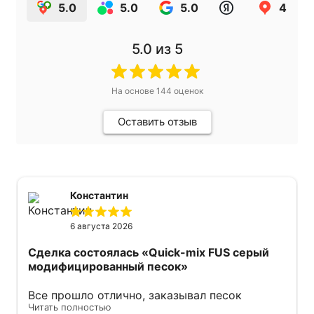
5.0
5.0
5.0
4.9
5.0
из 5
На основе
144
оценок
Оставить отзыв
Константин
6 августа 2026
Сделка состоялась
«Quick-mix FUS серый
модифицированный песок»
Все прошло отлично, заказывал песок
Читать полностью
модифицированный. Продавец оперативно