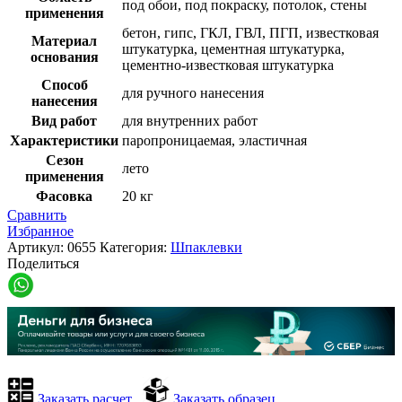
под обои, под покраску, потолок, стены
применения
бетон, гипс, ГКЛ, ГВЛ, ПГП, известковая
Материал
штукатурка, цементная штукатурка,
основания
цементно-известковая штукатурка
Способ
для ручного нанесения
нанесения
Вид работ
для внутренних работ
Характеристики
паропроницаемая, эластичная
Сезон
лето
применения
Фасовка
20 кг
Сравнить
Избранное
Артикул:
0655
Категория:
Шпаклевки
Поделиться
Заказать расчет
Заказать образец