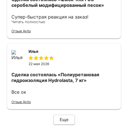
серобелый модифицированный песок»
Супер-быстрая реакция на заказ!
Читать полностью
Оперативно отправили курьера с мешками!
Спасибо огромное все прошло отлично.
Отзыв Avito
Рекомендую.
Илья
22 мая 2026
Сделка состоялась
«Полиуретановая
гидроизоляция Hydrolasta, 7 кг»
Все ок
Отзыв Avito
Еще