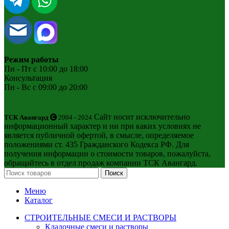
Режим работы
Пн - Пт с 10:00 до 18:00
Консультация
Пн - Вс с 09:00 до 20:00
Сайт носит исключительно
ТСК Авангард
2004 - 2024
информационный характер и ни при каких условиях не
является публичной офертой, в смысле, определяемое
положениями ст. 435 Гражданского Кодекса РФ. Для
получения информации о стоимости товаров, пожалуйста,
обращайтесь в отдел продаж компании ТСК Авангард.
Поиск
Меню
Каталог
СТРОИТЕЛЬНЫЕ СМЕСИ И РАСТВОРЫ
Кладочные смеси и растворы