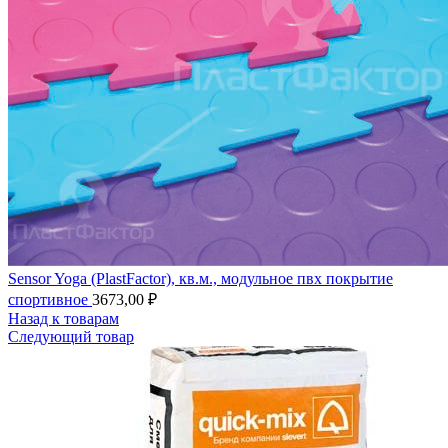
Sensor Yoga (PlastFactor), кв.м., модульное пвх покрытие
спортивное
3673,00
₽
Назад к товарам
Следующий товар