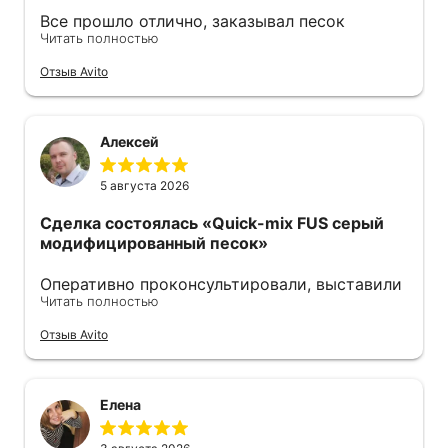
Все прошло отлично, заказывал песок
Читать полностью
модифицированный. Продавец оперативно
ответил также оперативно все отправил .
Отзыв Avito
Советую 👍
Алексей
5 августа 2026
Сделка состоялась
«Quick-mix FUS серый
модифицированный песок»
Оперативно проконсультировали, выставили
Читать полностью
счёт. Удобно оплачивать по qr-коду. На
следующий день уже забрал, отгрузку
Отзыв Avito
пришлось подождать, правда, но песок
свежий. Советую.
Елена