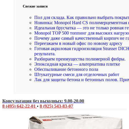
Свежие записи
Пол для склада. Как правильно выбрать покры
Новинка: Monopol Hard CS полимерцементная 
Идеальная брусчатка — это не только ровная ге
Monopol TOP 500 топпинг для высоких нагруз
Почему даже самый качественный кирпич не г
Переезжаем в новый офис по новому адресу
Готовая акриловая гидроизоляция Strasser DI
результата.
Разбираем преимущества полимерной фибры.
Эпоксидная краска — альтернатива плитке
Обеспыливание бетонного пола
Штукатурные смеси для отделочных работ
Лак для защиты бетона и бетонных полов. При
Консультация без выходных: 9.00-20.00
8 (495) 642-22-01
•
8 (925) 543-83-07