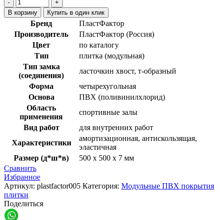
В корзину
Купить в один клик
Бренд
ПластФактор
Производитель
ПластФактор (Россия)
Цвет
по каталогу
Тип
плитка (модульная)
Тип замка
ласточкин хвост, т-образный
(соединения)
Форма
четырехугольная
Основа
ПВХ (поливинилхлорид)
Область
спортивные залы
применения
Вид работ
для внутренних работ
амортизационная, антискользящая,
Характеристики
эластичная
Размер (д*ш*в)
500 х 500 х 7 мм
Сравнить
Избранное
Артикул:
plastfactor005
Категория:
Модульные ПВХ покрытия
плитки
Поделиться