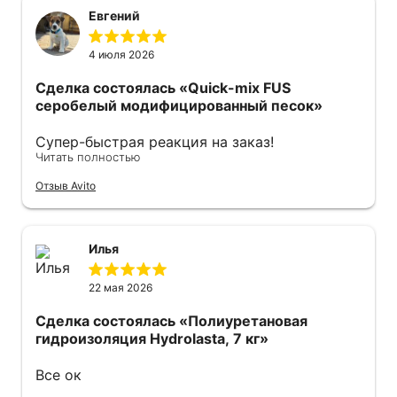
Евгений
4 июля 2026
Сделка состоялась
«Quick-mix FUS
серобелый модифицированный песок»
Супер-быстрая реакция на заказ!
Читать полностью
Оперативно отправили курьера с мешками!
Спасибо огромное все прошло отлично.
Отзыв Avito
Рекомендую.
Илья
22 мая 2026
Сделка состоялась
«Полиуретановая
гидроизоляция Hydrolasta, 7 кг»
Все ок