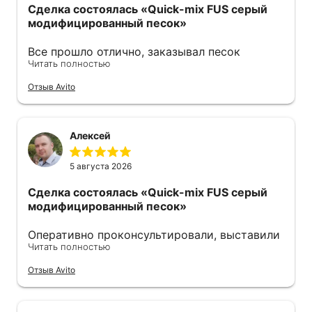
Сделка состоялась
«Quick-mix FUS серый
модифицированный песок»
Все прошло отлично, заказывал песок
Читать полностью
модифицированный. Продавец оперативно
ответил также оперативно все отправил .
Отзыв Avito
Советую 👍
Алексей
5 августа 2026
Сделка состоялась
«Quick-mix FUS серый
модифицированный песок»
Оперативно проконсультировали, выставили
Читать полностью
счёт. Удобно оплачивать по qr-коду. На
следующий день уже забрал, отгрузку
Отзыв Avito
пришлось подождать, правда, но песок
свежий. Советую.