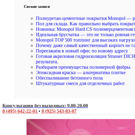
Свежие записи
Полиуретан-цементные покрытия Monopol — р
Пол для склада. Как правильно выбрать покры
Новинка: Monopol Hard CS полимерцементная 
Идеальная брусчатка — это не только ровная ге
Monopol TOP 500 топпинг для высоких нагруз
Почему даже самый качественный кирпич не г
Переезжаем в новый офис по новому адресу
Готовая акриловая гидроизоляция Strasser DI
результата.
Разбираем преимущества полимерной фибры.
Эпоксидная краска — альтернатива плитке
Обеспыливание бетонного пола
Штукатурные смеси для отделочных работ
Консультация без выходных: 9.00-20.00
8 (495) 642-22-01
•
8 (925) 543-83-07