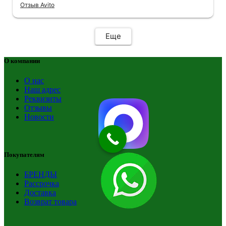
Отзыв Avito
Еще
О компании
О нас
Наш адрес
Реквизиты
Отзывы
Новости
Покупателям
БРЕНДЫ
Рассрочка
Доставка
Возврат товара