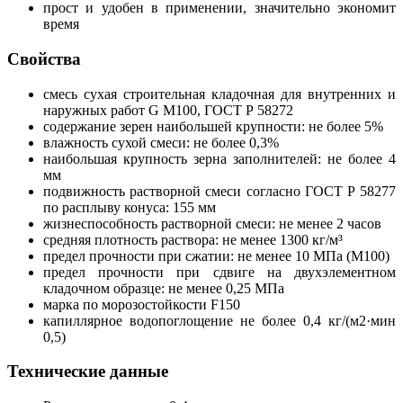
прост и удобен в применении, значительно экономит
время
Свойства
смесь сухая строительная кладочная для внутренних и
наружных работ G М100, ГОСТ Р 58272
содержание зерен наибольшей крупности: не более 5%
влажность сухой смеси: не более 0,3%
наибольшая крупность зерна заполнителей: не более 4
мм
подвижность растворной смеси согласно ГОСТ Р 58277
по расплыву конуса: 155 мм
жизнеспособность растворной смеси: не менее 2 часов
средняя плотность раствора: не менее 1300 кг/м³
предел прочности при сжатии: не менее 10 МПа (М100)
предел прочности при сдвиге на двухэлементном
кладочном образце: не менее 0,25 МПа
марка по морозостойкости F150
капиллярное водопоглощение не более 0,4 кг/(м2·мин
0,5)
Технические данные