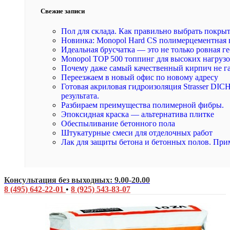
Свежие записи
Пол для склада. Как правильно выбрать покры
Новинка: Monopol Hard CS полимерцементная 
Идеальная брусчатка — это не только ровная ге
Monopol TOP 500 топпинг для высоких нагруз
Почему даже самый качественный кирпич не г
Переезжаем в новый офис по новому адресу
Готовая акриловая гидроизоляция Strasser DI
результата.
Разбираем преимущества полимерной фибры.
Эпоксидная краска — альтернатива плитке
Обеспыливание бетонного пола
Штукатурные смеси для отделочных работ
Лак для защиты бетона и бетонных полов. При
Консультация без выходных: 9.00-20.00
8 (495) 642-22-01
•
8 (925) 543-83-07