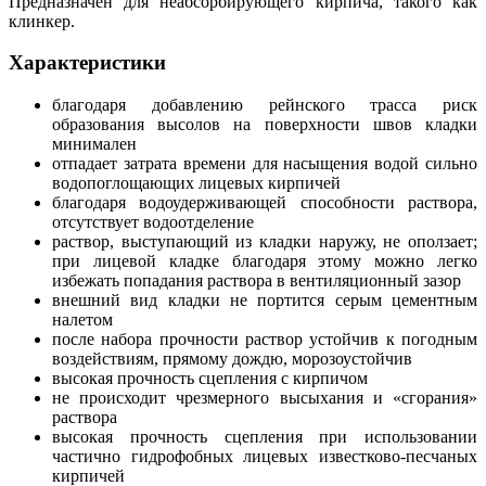
Предназначен для неабсорбирующего кирпича, такого как
клинкер.
Характеристики
благодаря добавлению рейнского трасса риск
образования высолов на поверхности швов кладки
минимален
отпадает затрата времени для насыщения водой сильно
водопоглощающих лицевых кирпичей
благодаря водоудерживающей способности раствора,
отсутствует водоотделение
раствор, выступающий из кладки наружу, не оползает;
при лицевой кладке благодаря этому можно легко
избежать попадания раствора в вентиляционный зазор
внешний вид кладки не портится серым цементным
налетом
после набора прочности раствор устойчив к погодным
воздействиям, прямому дождю, морозоустойчив
высокая прочность сцепления с кирпичом
не происходит чрезмерного высыхания и «сгорания»
раствора
высокая прочность сцепления при использовании
частично гидрофобных лицевых известково-песчаных
кирпичей