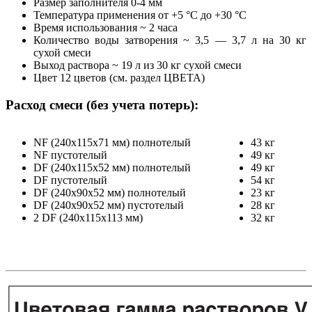
Размер заполнителя 0-4 мм
Температура применения от +5 °С до +30 °С
Время использования ~ 2 часа
Количество воды затворения ~ 3,5 — 3,7 л на 30 кг
сухой смеси
Выход раствора ~ 19 л из 30 кг сухой смеси
Цвет 12 цветов (см. раздел ЦВЕТА)
Расход смеси (без учета потерь):
NF (240х115х71 мм) полнотелый
43 кг
NF пустотелый
49 кг
DF (240х115х52 мм) полнотелый
49 кг
DF пустотелый
54 кг
DF (240х90х52 мм) полнотелый
23 кг
DF (240х90х52 мм) пустотелый
28 кг
2 DF (240х115х113 мм)
32 кг