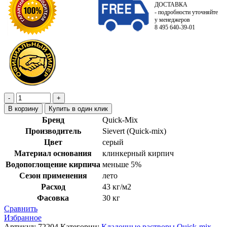
ДОСТАВКА
- подробности уточняйте
у менеджеров
8 495 640-39-01
В корзину
Купить в один клик
Бренд
Quick-Mix
Производитель
Sievert (Quick-mix)
Цвет
серый
Материал основания
клинкерный кирпич
Водопоглощение кирпича
меньше 5%
Сезон применения
лето
Расход
43 кг/м2
Фасовка
30 кг
Сравнить
Избранное
Артикул:
72204
Категории:
Кладочные растворы Quick-mix
,