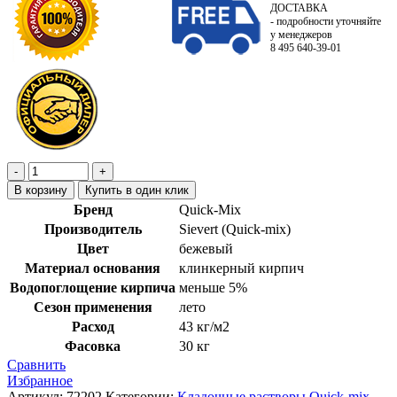
ДОСТАВКА
- подробности уточняйте
у менеджеров
8 495 640-39-01
В корзину
Купить в один клик
Бренд
Quick-Mix
Производитель
Sievert (Quick-mix)
Цвет
бежевый
Материал основания
клинкерный кирпич
Водопоглощение кирпича
меньше 5%
Сезон применения
лето
Расход
43 кг/м2
Фасовка
30 кг
Сравнить
Избранное
Артикул:
72202
Категории:
Кладочные растворы Quick-mix
,