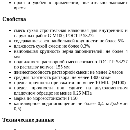
прост и удобен в применении, значительно экономит
время
Свойства
смесь сухая строительная кладочная для внутренних и
наружных работ G М100, ГОСТ Р 58272
содержание зерен наибольшей крупности: не более 5%
влажность сухой смеси: не более 0,3%
наибольшая крупность зерна заполнителей: не более 4
мм
подвижность растворной смеси согласно ГОСТ Р 58277
по расплыву конуса: 155 мм
жизнеспособность растворной смеси: не менее 2 часов
средняя плотность раствора: не менее 1300 кг/м³
предел прочности при сжатии: не менее 10 МПа (М100)
предел прочности при сдвиге на двухэлементном
кладочном образце: не менее 0,25 МПа
марка по морозостойкости F150
капиллярное водопоглощение не более 0,4 кг/(м2·мин
0,5)
Технические данные