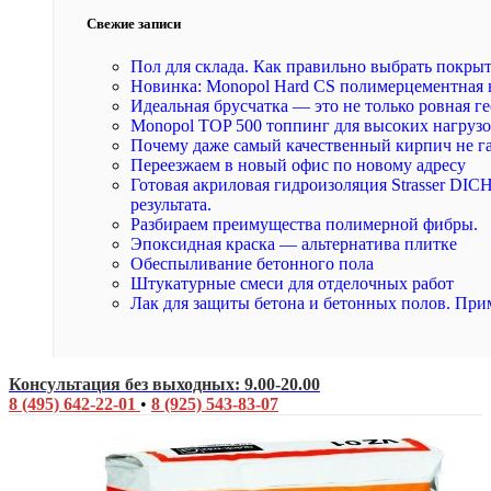
Свежие записи
Пол для склада. Как правильно выбрать покры
Новинка: Monopol Hard CS полимерцементная 
Идеальная брусчатка — это не только ровная ге
Monopol TOP 500 топпинг для высоких нагруз
Почему даже самый качественный кирпич не г
Переезжаем в новый офис по новому адресу
Готовая акриловая гидроизоляция Strasser DI
результата.
Разбираем преимущества полимерной фибры.
Эпоксидная краска — альтернатива плитке
Обеспыливание бетонного пола
Штукатурные смеси для отделочных работ
Лак для защиты бетона и бетонных полов. При
Консультация без выходных: 9.00-20.00
8 (495) 642-22-01
•
8 (925) 543-83-07