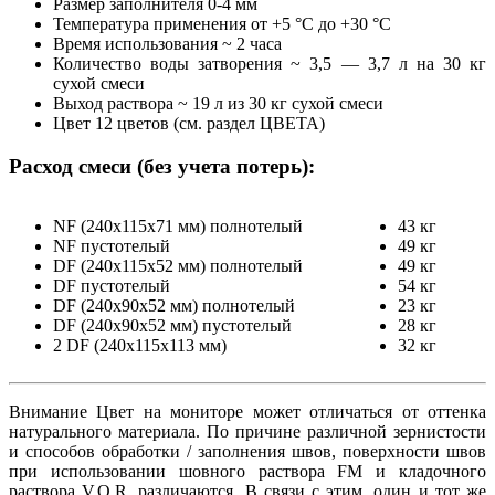
Размер заполнителя 0-4 мм
Температура применения от +5 °С до +30 °С
Время использования ~ 2 часа
Количество воды затворения ~ 3,5 — 3,7 л на 30 кг
сухой смеси
Выход раствора ~ 19 л из 30 кг сухой смеси
Цвет 12 цветов (см. раздел ЦВЕТА)
Расход смеси (без учета потерь):
NF (240х115х71 мм) полнотелый
43 кг
NF пустотелый
49 кг
DF (240х115х52 мм) полнотелый
49 кг
DF пустотелый
54 кг
DF (240х90х52 мм) полнотелый
23 кг
DF (240х90х52 мм) пустотелый
28 кг
2 DF (240х115х113 мм)
32 кг
Внимание Цвет на мониторе может отличаться от оттенка
натурального материала. По причине различной зернистости
и способов обработки / заполнения швов, поверхности швов
при использовании шовного раствора FM и кладочного
раствора V.O.R. различаются. В связи с этим, один и тот же