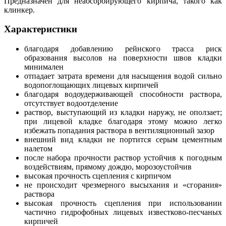
Предназначен для неабсорбирующего кирпича, такого как
клинкер.
Характеристики
благодаря добавлению рейнского трасса риск
образования высолов на поверхности швов кладки
минимален
отпадает затрата времени для насыщения водой сильно
водопоглощающих лицевых кирпичей
благодаря водоудерживающей способности раствора,
отсутствует водоотделение
раствор, выступающий из кладки наружу, не оползает;
при лицевой кладке благодаря этому можно легко
избежать попадания раствора в вентиляционный зазор
внешний вид кладки не портится серым цементным
налетом
после набора прочности раствор устойчив к погодным
воздействиям, прямому дождю, морозоустойчив
высокая прочность сцепления с кирпичом
не происходит чрезмерного высыхания и «сгорания»
раствора
высокая прочность сцепления при использовании
частично гидрофобных лицевых известково-песчаных
кирпичей