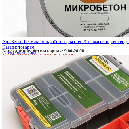
Арт Бетон Реамикс микробетон для стен 9 кг высокопрочная д
Назад к товарам
Консультация без выходных: 9.00-20.00
Следующий товар
8 (495) 642-22-01
•
8 (925) 543-83-07