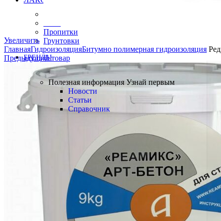
Краски
Лаки
Пропитки
Увеличить
Грунтовки
Главная
Гидроизоляция
Битумно полимерная гидроизоляция
Ред
БРЕНДЫ
Предыдущий товар
Полезная информация
Полезная информация
Узнай первым
Новости
Статьи
Справочник