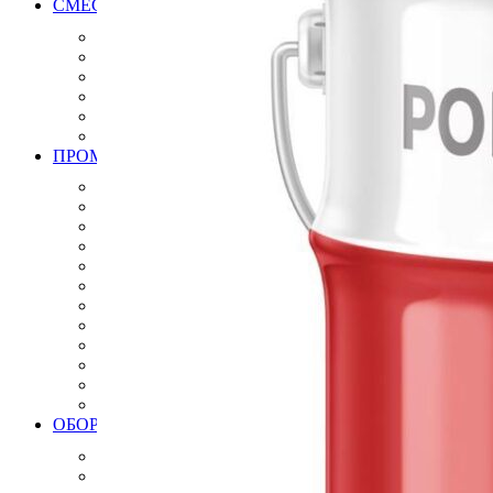
СМЕСИ РАСТВОРЫ ДЛЯ МОЩЕНИЯ БРУСЧАТКИ, К
Клей для брусчатки
Затирка для брусчатки
Клей и затирка для плит натурального камня
Затирка для плит натурального камня
Дренажный раствор для брусчатки
Вяжущие для камня
ПРОМЫШЛЕННЫЕ ПОЛЫ
Эпоксидные полы
Полиуретановые полы
Полиуретан цементные полы
Цементные полы
Полимерцементые полы
Топпинговые полы
Бетонно мозаичная плитка
Антистатические полы, плитка
Модульные ПВХ покрытия плитки
Искробезопасные полы, плитки
Краски
Готовые решения
ОБОРУДОВАНИЕ ИНСТРУМЕНТЫ ДЛЯ ПРОМЫШЛ
Алмазный инструмент
Виброрейки