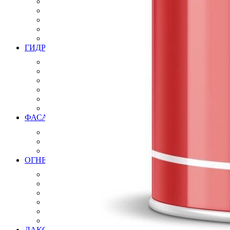
Инструмент для бетонных полов
Инструмент для полимерных полов
Машины затирочные и расходники
Машины шлифовальные
Тележки для топпинга
ГИДРОИЗОЛЯЦИЯ
Полиуретановая мастика гидроизоляция
Битумно полимерная гидроизоляция
Цементная гидроизоляция
Акриловая гидроизоляция
ПВХ мембрана
Готовые решения
ФАСАДНЫЕ СИСТЕМЫ УТЕПЛЕНИЯ
Термопанели (Фасадные панели)
СФТК Квик-микс Лобатерм (Мокрый фасад)
Навесные системы утепления фасада
ОГНЕЗАЩИТНЫЕ СОСТАВЫ ПОКРЫТИЯ
Огнезащита металлических конструкций
Огнезащита железобетонных конструкций
Огнезащита кабеля
Огнезащита композитных материалов
Огнезащита воздуховодов
Огнезащита лстк и оцинкованных профилей
ЛАКОКРАСОЧНЫЕ МАТЕРИАЛЫ