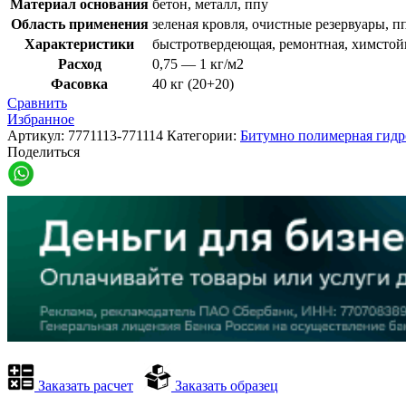
Материал основания
бетон, металл, ппу
Область применения
зеленая кровля, очистные резервуары, 
Характеристики
быстротвердеющая, ремонтная, химстойк
Расход
0,75 — 1 кг/м2
Фасовка
40 кг (20+20)
Сравнить
Избранное
Артикул:
7771113-771114
Категории:
Битумно полимерная гидр
Поделиться
Заказать расчет
Заказать образец