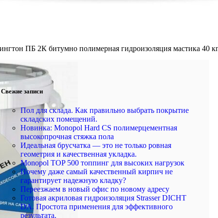
ингтон ПБ 2К битумно полимерная гидроизоляция мастика 40 к
Свежие записи
Пол для склада. Как правильно выбрать покрытие
складских помещений.
Новинка: Monopol Hard CS полимерцементная
высокопрочная стяжка пола
Идеальная брусчатка — это не только ровная
геометрия и качественная укладка.
Monopol TOP 500 топпинг для высоких нагрузок
Почему даже самый качественный кирпич не
гарантирует надежную кладку?
Переезжаем в новый офис по новому адресу
Готовая акриловая гидроизоляция Strasser DICHT
DA. Простота применения для эффективного
результата.