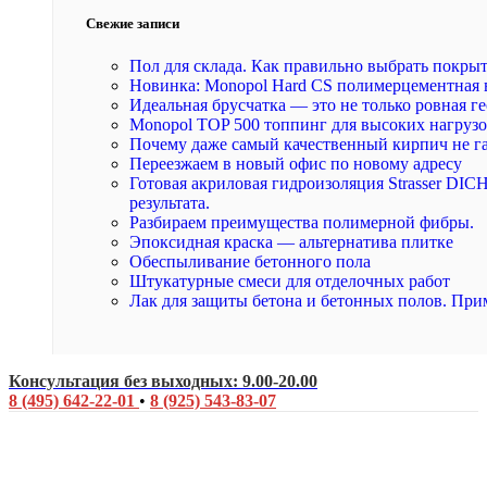
Свежие записи
Пол для склада. Как правильно выбрать покры
Новинка: Monopol Hard CS полимерцементная 
Идеальная брусчатка — это не только ровная ге
Monopol TOP 500 топпинг для высоких нагруз
Почему даже самый качественный кирпич не г
Переезжаем в новый офис по новому адресу
Готовая акриловая гидроизоляция Strasser DI
результата.
Разбираем преимущества полимерной фибры.
Эпоксидная краска — альтернатива плитке
Обеспыливание бетонного пола
Штукатурные смеси для отделочных работ
Лак для защиты бетона и бетонных полов. При
Консультация без выходных: 9.00-20.00
8 (495) 642-22-01
•
8 (925) 543-83-07