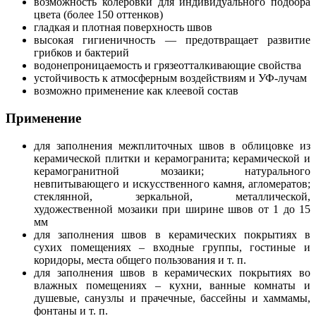
возможность колеровки для индивидуального подбора
цвета (более 150 оттенков)
гладкая и плотная поверхность швов
высокая гигиеничность — предотвращает развитие
грибков и бактерий
водонепроницаемость и грязеотталкивающие свойства
устойчивость к атмосферным воздействиям и УФ-лучам
возможно применение как клеевой состав
Применение
для заполнения межплиточных швов в облицовке из
керамической плитки и керамогранита; керамической и
керамогранитной мозаики; натурального
невпитывающего и искусственного камня, агломератов;
стеклянной, зеркальной, металлической,
художественной мозаики при ширине швов от 1 до 15
мм
для заполнения швов в керамических покрытиях в
сухих помещениях – входные группы, гостиные и
коридоры, места общего пользования и т. п.
для заполнения швов в керамических покрытиях во
влажных помещениях – кухни, ванные комнаты и
душевые, санузлы и прачечные, бассейны и хаммамы,
фонтаны и т. п.