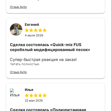
Отзыв Avito
Евгений
4 июля 2026
Сделка состоялась
«Quick-mix FUS
серобелый модифицированный песок»
Супер-быстрая реакция на заказ!
Читать полностью
Оперативно отправили курьера с мешками!
Спасибо огромное все прошло отлично.
Отзыв Avito
Рекомендую.
Илья
22 мая 2026
Сделка состоялась
«Полиуретановая