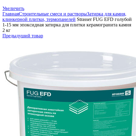
Увеличить
Главная
Строительные смеси и растворы
Затирка для камня,
клинкерной плитки, термопанелей
Strasser FUG EFD голубой
1-15 мм эпоксидная затирка для плитки керамогранита камня
2 кг
Предыдущий товар