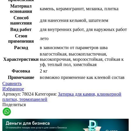
Материал
камень, керамогранит, мозаика, плитка
основания
Способ
для нанесения кельмой, шпателем
нанесения
Вид работ
для внутренних работ, для наружных работ
Сезон
лето
применения
Расход
в зависимости от параметров шва
влагостойкая, высокопластичная,
Характеристики
высокопрочная, морозостойкая, стойкая к
уф, теплый пол, химстойкая
Фасовка
2 кг
Примечание
возможно применение как клеевой состав
Сравнить
Избранное
Артикул:
78024
Категория:
Затирка для камня, клинкерной
плитки, термопанелей
Поделиться