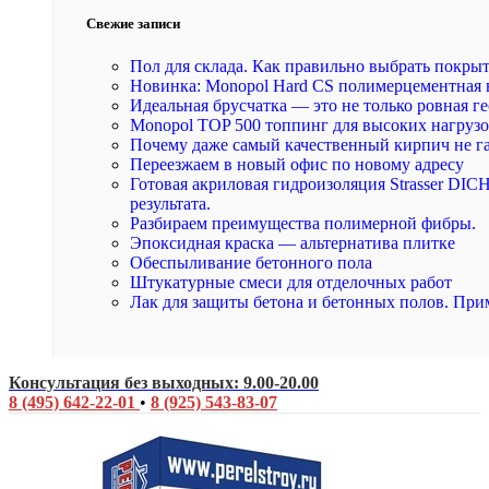
Свежие записи
Пол для склада. Как правильно выбрать покры
Новинка: Monopol Hard CS полимерцементная 
Идеальная брусчатка — это не только ровная ге
Monopol TOP 500 топпинг для высоких нагруз
Почему даже самый качественный кирпич не г
Переезжаем в новый офис по новому адресу
Готовая акриловая гидроизоляция Strasser DI
результата.
Разбираем преимущества полимерной фибры.
Эпоксидная краска — альтернатива плитке
Обеспыливание бетонного пола
Штукатурные смеси для отделочных работ
Лак для защиты бетона и бетонных полов. При
Консультация без выходных: 9.00-20.00
8 (495) 642-22-01
•
8 (925) 543-83-07