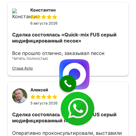
Константин
6 августа 2026
Сделка состоялась
«Quick-mix FUS серый
модифицированный песок»
Все прошло отлично, заказывал песок
Читать полностью
модифицированный. Продавец оперативно
ответил также оперативно все отправил .
Отзыв Avito
Советую 👍
Алексей
5 августа 2026
Сделка состоялась
«Quick-mix FUS серый
модифицированный песок»
Оперативно проконсультировали, выставили