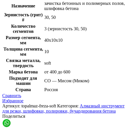
зачистка бетонных и полимерных полов,
Назначение
шлифовка бетона
Зернистость (грит)
30, 50
#
Количество
3 (зернистость 30, 50)
сегментов
Размер сегмента,
40х10х10
мм
Толщина сегмента,
10
мм
Связка металла,
soft
твердость
Марка бетона
от 400 до 600
Подходит для
СО — Мисом (Миком)
машин
Страна
Россия
Сравнить
Избранное
Артикул:
topalmaz-freza-soft
Категория:
Алмазный инструмент
для резки, шлифовки, полировки, бучардирования бетона
Поделиться