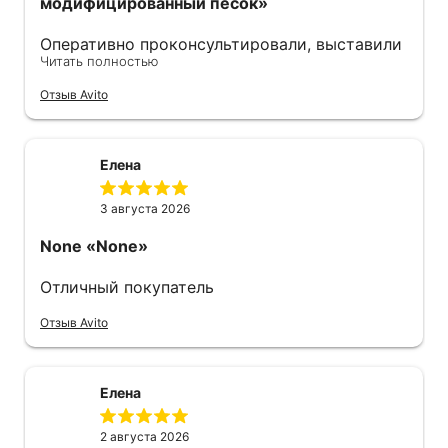
модифицированный песок»
Оперативно проконсультировали, выставили
Читать полностью
счёт. Удобно оплачивать по qr-коду. На
следующий день уже забрал, отгрузку
Отзыв Avito
пришлось подождать, правда, но песок
свежий. Советую.
Елена
3 августа 2026
None
«None»
Отличный покупатель
Отзыв Avito
Елена
2 августа 2026