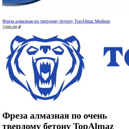
Фреза алмазная по твердому бетону TopAlmaz Medium
3300,00
₽
Фреза алмазная по очень
твердому бетону TopAlmaz