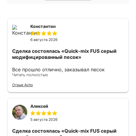
Константин
6 августа 2026
Сделка состоялась
«Quick-mix FUS серый
модифицированный песок»
Все прошло отлично, заказывал песок
Читать полностью
модифицированный. Продавец оперативно
ответил также оперативно все отправил .
Отзыв Avito
Советую 👍
Алексей
5 августа 2026
Сделка состоялась
«Quick-mix FUS серый