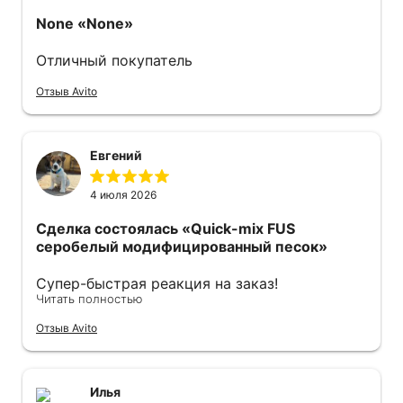
None
«None»
Отличный покупатель
Отзыв Avito
Евгений
4 июля 2026
Сделка состоялась
«Quick-mix FUS
серобелый модифицированный песок»
Супер-быстрая реакция на заказ!
Читать полностью
Оперативно отправили курьера с мешками!
Спасибо огромное все прошло отлично.
Отзыв Avito
Рекомендую.
Илья