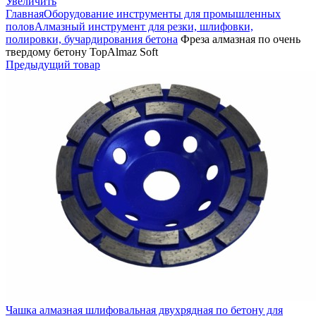
Увеличить
Главная
Оборудование инструменты для промышленных
полов
Алмазный инструмент для резки, шлифовки,
полировки, бучардирования бетона
Фреза алмазная по очень
твердому бетону TopAlmaz Soft
Предыдущий товар
Чашка алмазная шлифовальная двухрядная по бетону для