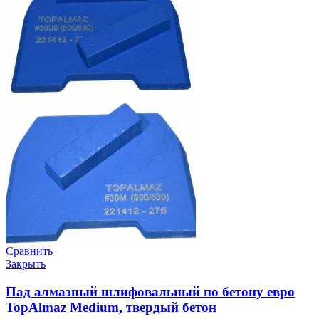
Сравнить
Закрыть
Пад алмазный шлифовальный по бетону евро
TopAlmaz Medium, твердый бетон