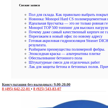
Свежие записи
Пол для склада. Как правильно выбрать покры
Новинка: Monopol Hard CS полимерцементная 
Идеальная брусчатка — это не только ровная ге
Monopol TOP 500 топпинг для высоких нагруз
Почему даже самый качественный кирпич не г
Переезжаем в новый офис по новому адресу
Готовая акриловая гидроизоляция Strasser DI
результата.
Разбираем преимущества полимерной фибры.
Эпоксидная краска — альтернатива плитке
Обеспыливание бетонного пола
Штукатурные смеси для отделочных работ
Лак для защиты бетона и бетонных полов. При
Консультация без выходных: 9.00-20.00
8 (495) 642-22-01
•
8 (925) 543-83-07