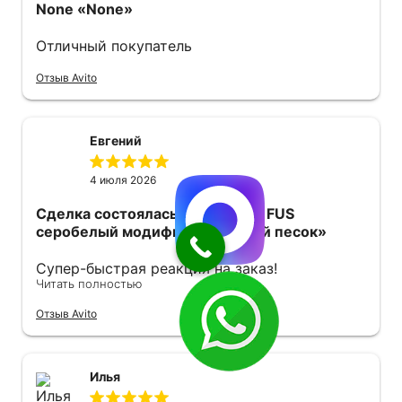
None
«None»
Отличный покупатель
Отзыв Avito
Евгений
4 июля 2026
Сделка состоялась
«Quick-mix FUS
серобелый модифицированный песок»
Супер-быстрая реакция на заказ!
Читать полностью
Оперативно отправили курьера с мешками!
Спасибо огромное все прошло отлично.
Отзыв Avito
Рекомендую.
Илья