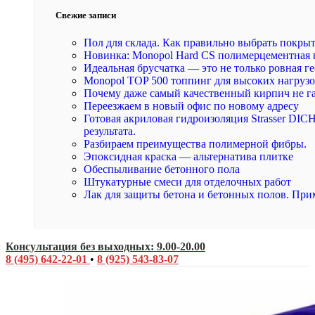
Свежие записи
Пол для склада. Как правильно выбрать покры
Новинка: Monopol Hard CS полимерцементная 
Идеальная брусчатка — это не только ровная ге
Monopol TOP 500 топпинг для высоких нагруз
Почему даже самый качественный кирпич не г
Переезжаем в новый офис по новому адресу
Готовая акриловая гидроизоляция Strasser DI
результата.
Разбираем преимущества полимерной фибры.
Эпоксидная краска — альтернатива плитке
Обеспыливание бетонного пола
Штукатурные смеси для отделочных работ
Лак для защиты бетона и бетонных полов. При
Консультация без выходных: 9.00-20.00
8 (495) 642-22-01
•
8 (925) 543-83-07