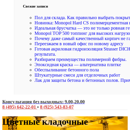
Свежие записи
Пол для склада. Как правильно выбрать покры
Новинка: Monopol Hard CS полимерцементная 
Идеальная брусчатка — это не только ровная ге
Monopol TOP 500 топпинг для высоких нагруз
Почему даже самый качественный кирпич не г
Переезжаем в новый офис по новому адресу
Готовая акриловая гидроизоляция Strasser DI
результата.
Разбираем преимущества полимерной фибры.
Эпоксидная краска — альтернатива плитке
Обеспыливание бетонного пола
Штукатурные смеси для отделочных работ
Лак для защиты бетона и бетонных полов. При
Консультация без выходных: 9.00-20.00
8 (495) 642-22-01
•
8 (925) 543-83-07
Цветные кладочные