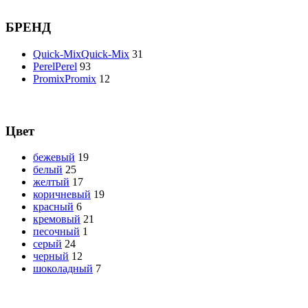
БРЕНД
Quick-Mix
Quick-Mix
31
Perel
Perel
93
Promix
Promix
12
Цвет
бежевый
19
белый
25
желтый
17
коричневый
19
красный
6
кремовый
21
песочный
1
серый
24
черный
12
шоколадный
7